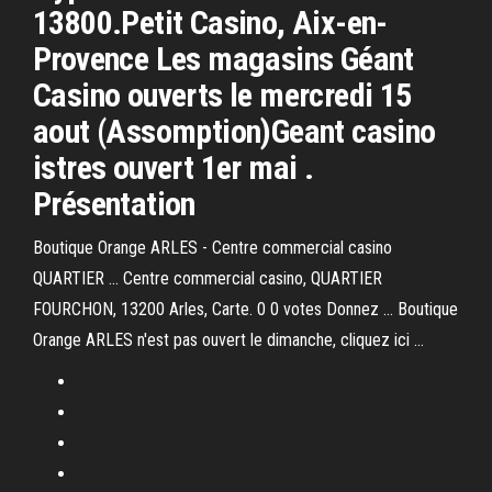
13800.Petit Casino, Aix-en-
Provence Les magasins Géant
Casino ouverts le mercredi 15
aout (Assomption)Geant casino
istres ouvert 1er mai .
Présentation
Boutique Orange ARLES - Centre commercial casino
QUARTIER ... Centre commercial casino, QUARTIER
FOURCHON, 13200 Arles, Carte. 0 0 votes Donnez ... Boutique
Orange ARLES n'est pas ouvert le dimanche, cliquez ici ...