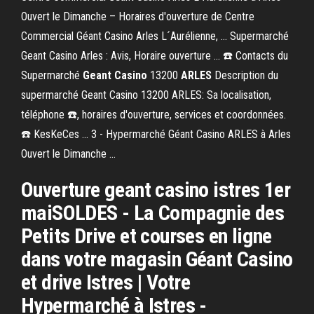
Ouvert le Dimanche – Horaires d'ouverture de Centre
Commercial Géant Casino Arles L´Aurélienne, ... Supermarché
Geant Casino Arles : Avis, Horaire ouverture ... ☎️ Contacts du
Supermarché
Geant
Casino
13200
ARLES
Description du
supermarché Geant Casino 13200 ARLES: Sa localisation,
téléphone ☎️, horaires d'ouverture, services et coordonnées.
☎️ KesKeCes ... 3 - Hypermarché Géant Casino ARLES à Arles
Ouvert le Dimanche ...
Ouverture geant casino istres 1er
maiSOLDES - La Compagnie des
Petits Drive et courses en ligne
dans votre magasin Géant Casino
et drive Istres | Votre
Hypermarché à Istres -