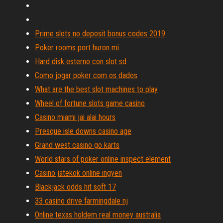
Prime slots no deposit bonus codes 2019
Poker rooms port huron mi
Hard disk esterno con slot sd
Como jogar poker com os dados
What are the best slot machines to play
Wheel of fortune slots game casino
Casino miami jai alai hours
Presque isle downs casino age
Grand west casino go karts
World stars of poker online inspect element
Casino jatekok online ingyen
Blackjack odds hit soft 17
33 casino drive farmingdale nj
Online texas holdem real money australia