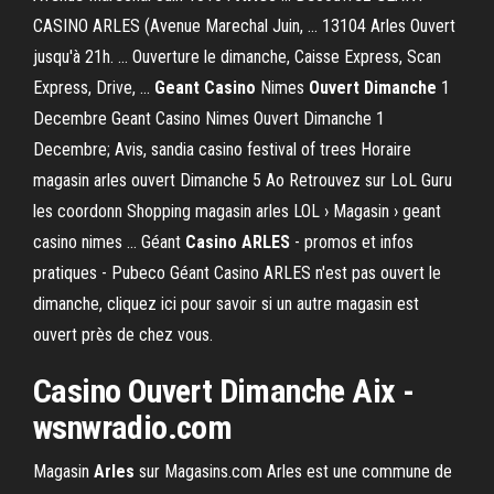
CASINO ARLES (Avenue Marechal Juin, ... 13104 Arles Ouvert
jusqu'à 21h. ... Ouverture le dimanche, Caisse Express, Scan
Express, Drive, ...
Geant
Casino
Nimes
Ouvert
Dimanche
1
Decembre Geant Casino Nimes Ouvert Dimanche 1
Decembre; Avis, sandia casino festival of trees Horaire
magasin arles ouvert Dimanche 5 Ao Retrouvez sur LoL Guru
les coordonn Shopping magasin arles LOL › Magasin › geant
casino nimes ... Géant
Casino
ARLES
- promos et infos
pratiques - Pubeco Géant Casino ARLES n'est pas ouvert le
dimanche, cliquez ici pour savoir si un autre magasin est
ouvert près de chez vous.
Casino Ouvert Dimanche
Aix -
wsnwradio.com
Magasin
Arles
sur Magasins.com
Arles est une commune de